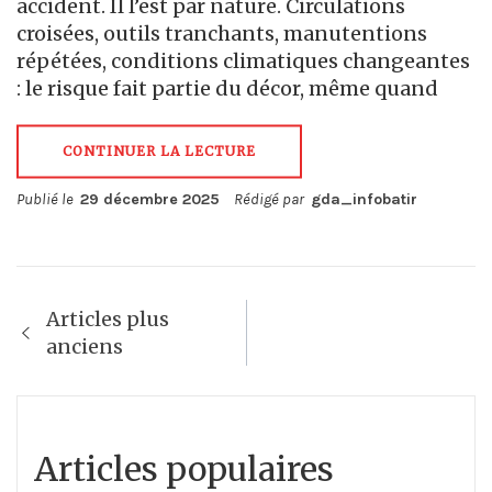
accident. Il l’est par nature. Circulations
croisées, outils tranchants, manutentions
répétées, conditions climatiques changeantes
: le risque fait partie du décor, même quand
CONTINUER LA LECTURE
Publié le
29 décembre 2025
Rédigé par
gda_infobatir
Navigation
Articles plus
des
anciens
articles
Articles populaires