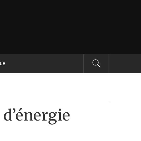
r le BTP –
LLE
 d’énergie