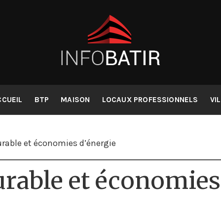
collaboratif pou
Infobatir
CCUEIL
BTP
MAISON
LOCAUX PROFESSIONNELS
VI
urable et économies d’énergie
urable et économies