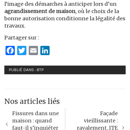
l’image des démarches à anticiper lors d’un
agrandissement de maison
, où le choix de la
bonne autorisation conditionne la légalité des
travaux.
Partager sur :
Facebook
Twitter
Email
LinkedIn
PUBLIÉ DANS :
BTP
Nos articles liés
Navigation
Fissures dans une
Façade
de
maison : quand
vieillissante :
faut-il s’inquiéter
ravalement, ITE