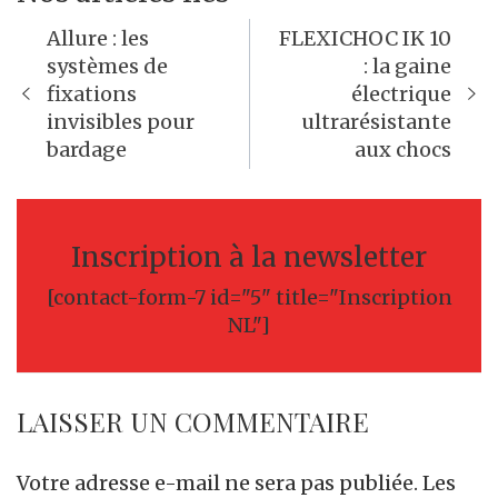
Navigation
Allure : les
FLEXICHOC IK 10
de
systèmes de
: la gaine
fixations
électrique
l’article
invisibles pour
ultrarésistante
bardage
aux chocs
Inscription à la newsletter
[contact-form-7 id="5" title="Inscription
NL"]
LAISSER UN COMMENTAIRE
Votre adresse e-mail ne sera pas publiée.
Les