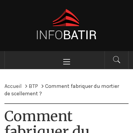
Passer
au
Magazine collaboratif
contenu
pour le BTP – Infobatir
Menu
principal
Accueil
BTP
Comment fabriquer du mortier
de scellement ?
Comment
fabriquer du