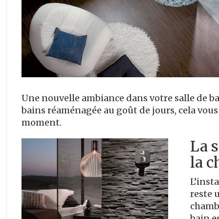
Une nouvelle ambiance dans votre salle de bai
bains réaménagée au goût de jours, cela vous
moment.
La s
la 
L’inst
reste 
chambr
bain e