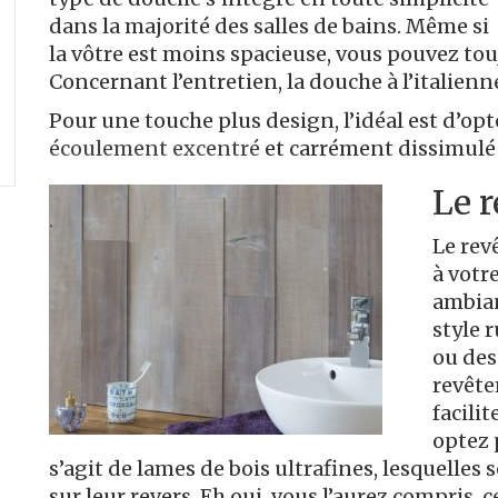
dans la majorité des salles de bains. Même si
la vôtre est moins spacieuse, vous pouvez to
Concernant l’entretien, la douche à l’italienn
Pour une touche plus design, l’idéal est d’o
écoulement excentré
et carrément dissimulé 
Le 
Le rev
à votr
ambian
style 
ou des
revête
facilit
optez
s’agit de lames de bois ultrafines, lesquelle
sur leur revers. Eh oui, vous l’aurez compris,