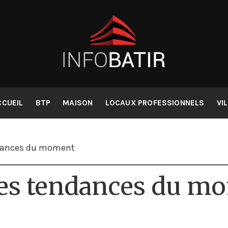
collaboratif pou
Infobatir
CCUEIL
BTP
MAISON
LOCAUX PROFESSIONNELS
VI
endances du moment
: les tendances du 