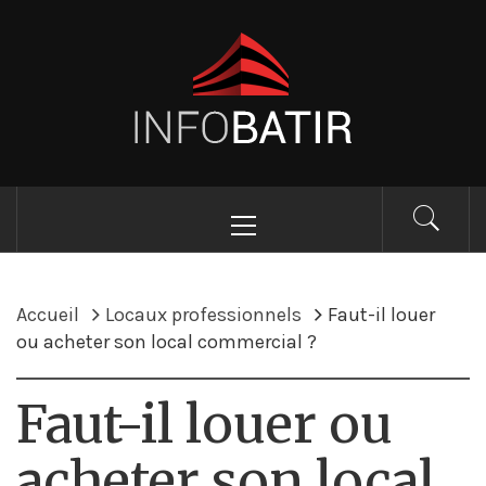
Passer
au
Magazine collaboratif
contenu
pour le BTP – Infobatir
Menu
principal
Accueil
Locaux professionnels
Faut-il louer
ou acheter son local commercial ?
Faut-il louer ou
acheter son local