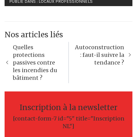
PUBLIÉ DANS :
LOCAUX PROFESSIONNELS
Nos articles liés
Navigation
Quelles
Autoconstruction
de
protections
: faut-il suivre la
passives contre
tendance ?
l’article
les incendies du
bâtiment ?
Inscription à la newsletter
[contact-form-7 id="5" title="Inscription
NL"]