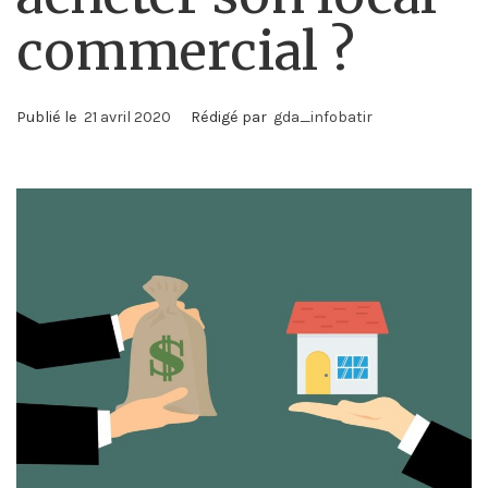
commercial ?
Publié le
21 avril 2020
Rédigé par
gda_infobatir