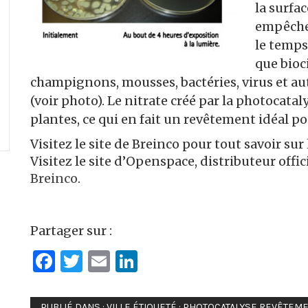
la surfac
empêche 
le temps
que bioc
champignons, mousses, bactéries, virus et 
(voir photo). Le nitrate créé par la photocata
plantes, ce qui en fait un revêtement idéal pou
Visitez le site de Breinco pour tout savoir sur
Visitez le site d’Openspace, distributeur offic
Breinco
.
Partager sur :
Facebook
Twitter
Email
LinkedIn
PUBLIÉ DANS :
VILLE
ÉTIQUETÉ :
PHOTOCATALYSE
,
REVÊTEME