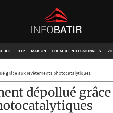
collaboratif pou
Infobatir
CCUEIL
BTP
MAISON
LOCAUX PROFESSIONNELS
VI
ué grâce aux revêtements photocatalytiques
ent dépollué grâce
otocatalytiques