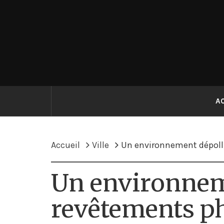
Passer
au
Magazine 
contenu
A
Accueil
Ville
Un environnement dépoll
Un environnem
revêtements ph