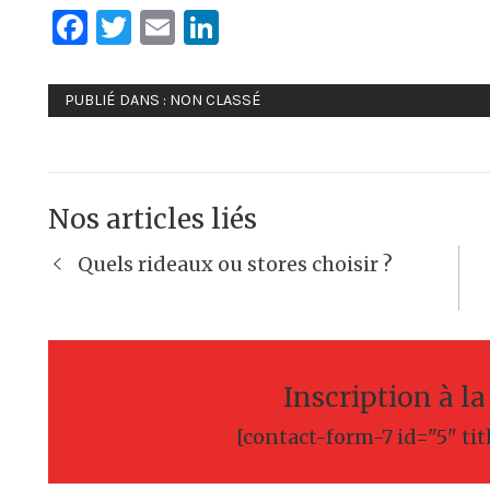
Facebook
Twitter
Email
LinkedIn
PUBLIÉ DANS :
NON CLASSÉ
Nos articles liés
Navigation
Quels rideaux ou stores choisir ?
de
l’article
Inscription à l
[contact-form-7 id="5" tit