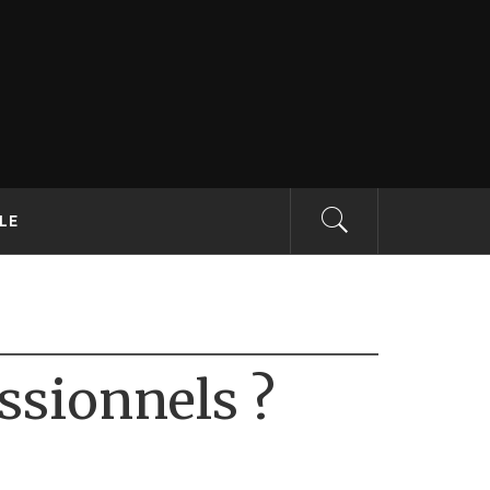
r le BTP –
LLE
ssionnels ?