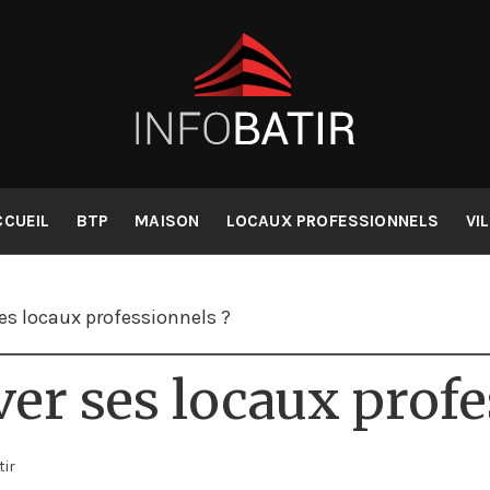
collaboratif pou
Infobatir
CCUEIL
BTP
MAISON
LOCAUX PROFESSIONNELS
VI
es locaux professionnels ?
er ses locaux profe
ir